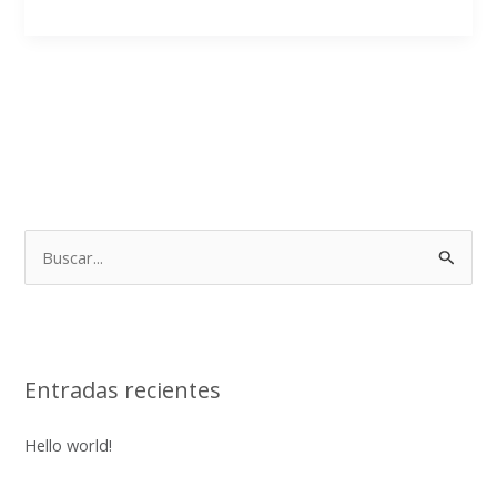
B
u
s
c
Entradas recientes
a
r
Hello world!
p
o