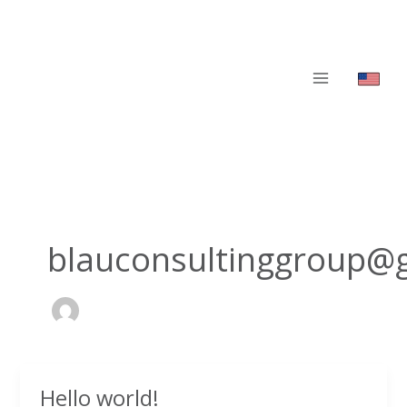
Ir
al
contenido
blauconsultinggroup@
Hello world!